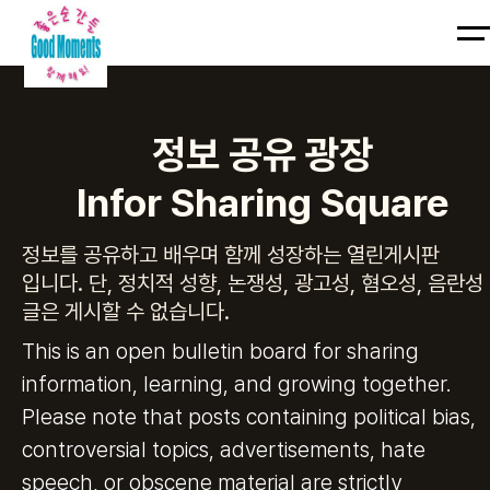
입주
계약
서
운영
집구경하기
예약하기
길안내
꿀팁정보
입주계약
규칙
정보 공유 광장
입주
계약
Infor Sharing Square
서
운영
정보를 공유하고 배우며 함께 성장하는 열린게시판
규칙
입니다. 단, 정치적 성향, 논쟁성, 광고성, 혐오성, 음란성
글은 게시할 수 없습니다.
This is an open bulletin board for sharing
information, learning, and growing together.
Please note that posts containing political bias,
controversial topics, advertisements, hate
speech, or obscene material are strictly