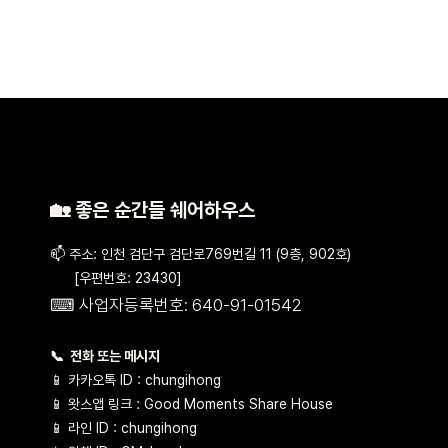
🏡 좋은 순간들 쉐어하우스
📫 주소: 인천 검단구 검단로769번길 11 (9층, 902호)
[우편번호: 23430]
⌨ 사업자등록번호: 640-91-01542
📞 전화 또는 메시지
📱 카카오톡 ID : chungihong
📱 왓스앱 링크 : Good Moments Share House
📱 라인 ID : chungihong