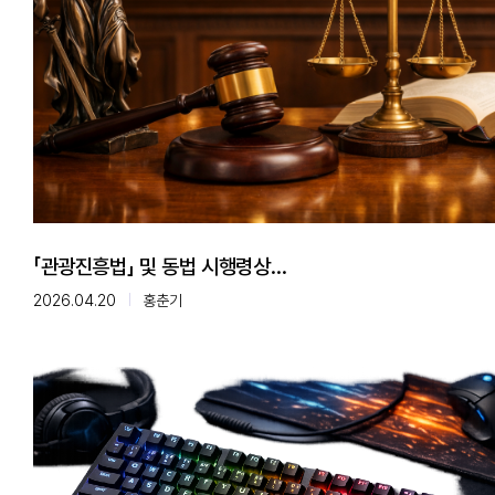
「관광진흥법」 및 동법 시행령상
'외국인관광도시민박업' 의 내국인 이용 금지 등 위헌적
2026.04.20
홍춘기
규제 폐지에 관한 국회 국민동의 청원