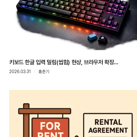
키보드 한글 입력 밀림(씹힘) 현상, 브라우저 확장
프로그램이 원인이였습니다!
2026.03.31
홍춘기