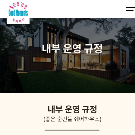
입주
계약
서
운영
집구경하기
예약하기
길안내
꿀팁정보
입주계약
규칙
입주
내부 운영 규정
계약
서
운영
규칙
내부 운영 규정
(좋은 순간들 쉐어하우스)
____________________