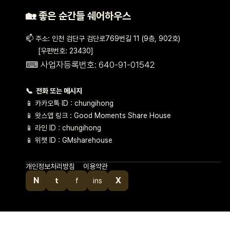
🏡 좋은 순간들 쉐어하우스
📫 주소: 인천 검단구 검단로769번길 11 (9층, 902호)
[우편번호: 23430]
⌨ 사업자등록번호: 640-91-01542
📞 전화 또는 메시지
📱 카카오톡 ID : chungihong
📱 왓스앱 링크 : Good Moments Share House
📱 라인 ID : chungihong
📱 위챗 ID : GMsharehouse
즉시 텍스트 / 17px / Light
개인정보처리방침
이용약관
N
X
t
f
ins